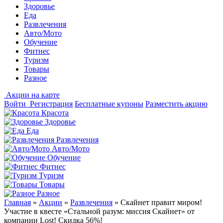
Здоровье
Еда
Развлечения
Авто/Мото
Обучение
Фитнес
Туризм
Товары
Разное
Акции на карте
Войти
Регистрация
Бесплатные купоны
Разместить акцию
Красота
Здоровье
Еда
Развлечения
Авто/Мото
Обучение
Фитнес
Туризм
Товары
Разное
Главная
»
Акции
»
Развлечения
»
Скайнет правит миром!
Участие в квесте «Стальной разум: миссия Скайнет» от
компании Lost! Скидка 56%!