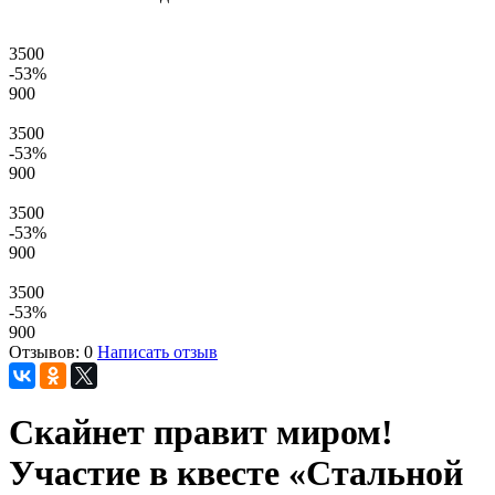
3500
-53
%
900
3500
-53
%
900
3500
-53
%
900
3500
-53
%
900
Отзывов: 0
Написать отзыв
Скайнет правит миром!
Участие в квесте «Стальной