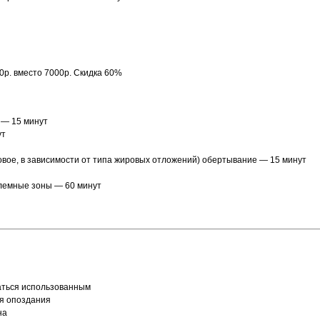
50р. вместо 7000р. Скидка 60%
) — 15 минут
ут
вое, в зависимости от типа жировых отложений) обертывание — 15 минут
лемные зоны — 60 минут
таться использованным
я опоздания
на