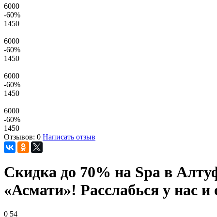
6000
-60
%
1450
6000
-60
%
1450
6000
-60
%
1450
6000
-60
%
1450
Отзывов: 0
Написать отзыв
Скидка до 70% на Spa в Алту
«Асмати»! Расслабься у нас и 
0
54