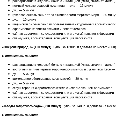
распаривание в кедровой бочке с ингаляцией (мята, эвкалипт, лимон
нежный медово-солевой мусс-пилинг тела — 15 минут
душ — 5 минут
грязевое обертывание тела с минералами Мертвого моря — 30 мину
душ — 10 минут
индийский ойл-массаж с использованием натуральных ароматических
оформление кабинета свечами и лепестками роз
чайная церемония со сладостями или игристый напиток с фруктами 
спа-музыка, ароматерапия, консультация массажиста
«Энергия природы» (120 минут).
Купон за 1380р. и доплата на месте: 2000
В стоимость входит:
распаривание в кедровой бочке с ингаляцией (мята, эвкалипт, лимон
восточный пилинг черным марокканским мылом и рукавичкой Кесе — 
душ — 5 минут
шоколадное обертывание крем-маской — 30 минут
душ — 5 минут
стоун-терапия и аромамассаж тела с использованием аромамасел —
чайная церемония со сладостями или игристый напиток с фруктами
спа-музыка, ароматерапия, консультация массажиста
«Плоды запретного сада» (210 минут).
Купон за 1400р. и доплата на месте
В стоимость входит: