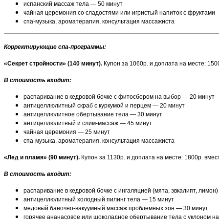
испанский массаж тела — 50 минут
чайная церемония со сладостями или игристый напиток с фруктами
спа-музыка, ароматерапия, консультация массажиста
Корректирующие спа-программы:
«Секрет стройности» (140 минут).
Купон за 1060р. и доплата на месте: 150
В стоимость входит:
распаривание в кедровой бочке с фитосбором на выбор — 20 минут
антицеллюлитный скраб с куркумой и перцем — 20 минут
антицеллюлитное обертывание тела — 30 минут
антицеллюлитный и слим-массаж — 45 минут
чайная церемония — 25 минут
спа-музыка, ароматерапия, консультация массажиста
«Лед и пламя» (90 минут).
Купон за 1130р. и доплата на месте: 1800р. вме
В стоимость входит:
распаривание в кедровой бочке с ингаляцией (мята, эвкалипт, лимон
антицеллюлитный холодный пилинг тела — 15 минут
медовый баночно-вакуумный массаж проблемных зон — 30 минут
горячее ананасовое или шоколадное обертывание тела с уклоном н