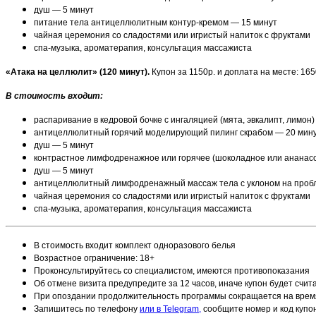
душ — 5 минут
питание тела антицеллюлитным контур-кремом — 15 минут
чайная церемония со сладостями или игристый напиток с фруктами
спа-музыка, ароматерапия, консультация массажиста
«Атака на целлюлит» (120 минут).
Купон за 1150р. и доплата на месте: 16
В стоимость входит:
распаривание в кедровой бочке с ингаляцией (мята, эвкалипт, лимон
антицеллюлитный горячий моделирующий пилинг скрабом — 20 мин
душ — 5 минут
контрастное лимфодренажное или горячее (шоколадное или ананасо
душ — 5 минут
антицеллюлитный лимфодренажный массаж тела с уклоном на проб
чайная церемония со сладостями или игристый напиток с фруктами
спа-музыка, ароматерапия, консультация массажиста
В стоимость входит комплект одноразового белья
Возрастное ограничение: 18+
Проконсультируйтесь со специалистом, имеются противопоказания
Об отмене визита предупредите за 12 часов, иначе купон будет счи
При опоздании продолжительность программы сокращается на врем
Запишитесь по телефону
или в Telegram,
сообщите номер и код купо