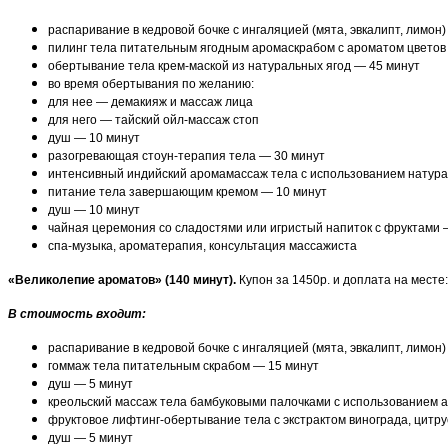
распаривание в кедровой бочке с ингаляцией (мята, эвкалипт, лимон
пилинг тела питательным ягодным аромаскрабом с ароматом цветов
обертывание тела крем-маской из натуральных ягод — 45 минут
во время обертывания по желанию:
для нее — демакияж и массаж лица
для него — тайский ойл-массаж стоп
душ — 10 минут
разогревающая стоун-терапия тела — 30 минут
интенсивный индийский аромамассаж тела с использованием натурал
питание тела завершающим кремом — 10 минут
душ — 10 минут
чайная церемония со сладостями или игристый напиток с фруктами 
спа-музыка, ароматерапия, консультация массажиста
«Великолепие ароматов» (140 минут).
Купон за 1450р. и доплата на месте
В стоимость входит:
распаривание в кедровой бочке с ингаляцией (мята, эвкалипт, лимон
гоммаж тела питательным скрабом — 15 минут
душ — 5 минут
креольский массаж тела бамбуковыми палочками с использованием 
фруктовое лифтинг-обертывание тела с экстрактом винограда, цитру
душ — 5 минут