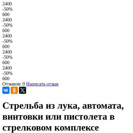
2400
-50
%
600
2400
-50
%
600
2400
-50
%
600
2400
-50
%
600
2400
-50
%
600
Отзывов: 0
Написать отзыв
Стрельба из лука, автомата,
винтовки или пистолета в
стрелковом комплексе