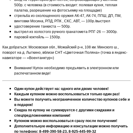
500р. с человека (в стоимость входит: полевая кухня, теплая
палатка, разрешение на фотосъемку на площадке)
стрельба из охолощенного оружия АК-47, АК-74, ППШ, ДП, ПМ,
винтовки Мосина, РПД, РПК , СКС, АВТ, — 100р./выстрел
удостоверение танкиста — 500р.
выстрел из холостого ручного гранатомета РПГ-26 — 3000р.
паровой коктейль — 1500р.
Как добраться: Московская обл., Можайский р-н, 108 км. Минского ш.,
поворот на д. Лыткино, вблизи СНТ «Цветочная Поляна» (точка в яндекс-
навигаторе — «Воентанктур»)
Внимание! Купон необходимо предъявить в электронном или
распечатанном виде!
Один купон действует на: одного или двоих человек!
Каждым купоном можно воспользоваться только один раз!
Вы можете получить неограниченное количество купонов себе и
в подарок!
Скидка по купону не суммируется с другими скидками и
спецпредложениями компании!
Купоном можно воспользоваться сразу после получения!
Дополнительную информацию и консультации можно получить
по телефону: 8-499-390-58-23, 8-925-445-99-32