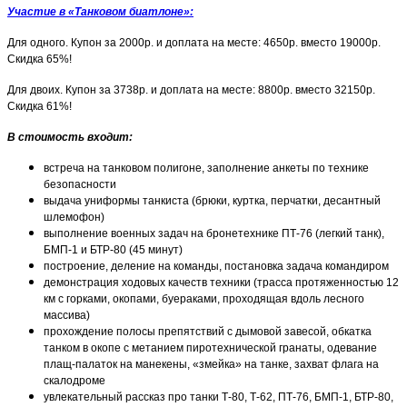
Участие в «Танковом биатлоне»:
Для одного. Купон за 2000р. и доплата на месте: 4650р. вместо 19000р.
Скидка 65%!
Для двоих. Купон за 3738р. и доплата на месте: 8800р. вместо 32150р.
Скидка 61%!
В стоимость входит:
встреча на танковом полигоне, заполнение анкеты по технике
безопасности
выдача униформы танкиста (брюки, куртка, перчатки, десантный
шлемофон)
выполнение военных задач на бронетехнике ПТ-76 (легкий танк),
БМП-1 и БТР-80 (45 минут)
построение, деление на команды, постановка задача командиром
демонстрация ходовых качеств техники (трасса протяженностью 12
км с горками, окопами, буераками, проходящая вдоль лесного
массива)
прохождение полосы препятствий с дымовой завесой, обкатка
танком в окопе с метанием пиротехнической гранаты, одевание
плащ-палаток на манекены, «змейка» на танке, захват флага на
скалодроме
увлекательный рассказ про танки Т-80, Т-62, ПТ-76, БМП-1, БТР-80,