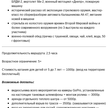
БРДМ-2, вертолет Ми-2, военный мотоцикл «Днепр», пожарную
машину
исторический рассказ об экспозиции стрелкового оружия, мастер-
класс по сборке/разборке автомата Калашникова АК-47, метание
ножей в мишени
стрельба из холостого оружия времен Второй Мировой войны и
более современного вооружения (по 3 выстрела на каждого
участника)
военно-полевой обед (гречка с тушенкой, овощи, чай, хлеб, вода, 50
г фронтовых)
Продолжительность маршрута: 2,5 часа
Возрастное ограничение: 5+
Стоимость катания для детей от 5 до 7 лет — 1000р. (вход на территорию
бесплатный)
Возможные доплаты:
видеосъемка всего мероприятия на камеры GoPro, установленные
на настоящие танковые шлемофоны + монтаж ролика — 3000р.
аренда отдельного теплого шатра — от 5000р.
дополнительный взрыв по трассе — 3500р. (заказывается заранее)
вход на территорию для гостей, сопровождающих участника —