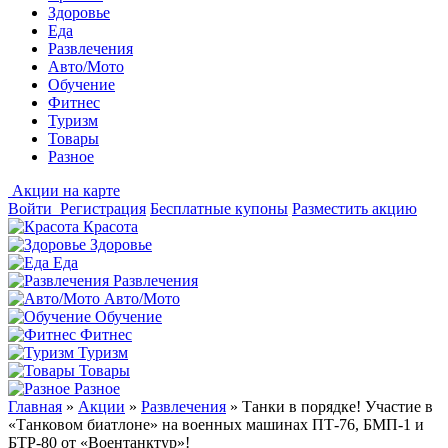
Здоровье
Еда
Развлечения
Авто/Мото
Обучение
Фитнес
Туризм
Товары
Разное
Акции на карте
Войти
Регистрация
Бесплатные купоны
Разместить акцию
Красота
Здоровье
Еда
Развлечения
Авто/Мото
Обучение
Фитнес
Туризм
Товары
Разное
Главная
»
Акции
»
Развлечения
»
Танки в порядке! Участие в
«Танковом биатлоне» на военных машинах ПТ-76, БМП-1 и
БТР-80 от «Воентанктур»!