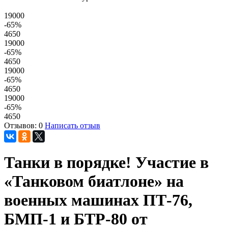
19000
-65
%
4650
19000
-65
%
4650
19000
-65
%
4650
19000
-65
%
4650
Отзывов: 0
Написать отзыв
Танки в порядке! Участие в
«Танковом биатлоне» на
военных машинах ПТ-76,
БМП-1 и БТР-80 от