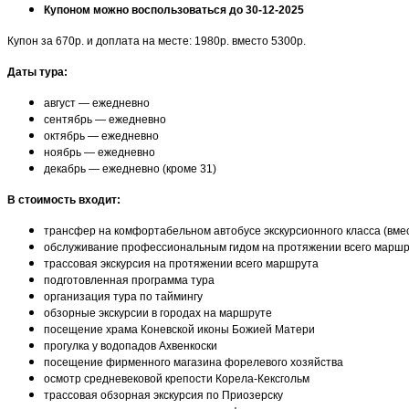
Купоном можно воспользоваться до 30-12-2025
Купон за 670р. и доплата на месте: 1980р. вместо 5300р.
Даты тура:
август — ежедневно
сентябрь — ежедневно
октябрь — ежедневно
ноябрь — ежедневно
декабрь — ежедневно (кроме 31)
В стоимость входит:
трансфер на комфортабельном автобусе экскурсионного класса (вмес
обслуживание профессиональным гидом на протяжении всего марш
трассовая экскурсия на протяжении всего маршрута
подготовленная программа тура
организация тура по таймингу
обзорные экскурсии в городах на маршруте
посещение храма Коневской иконы Божией Матери
прогулка у водопадов Ахвенкоски
посещение фирменного магазина форелевого хозяйства
осмотр средневековой крепости Корела-Кексгольм
трассовая обзорная экскурсия по Приозерску