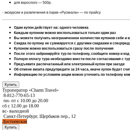
для взрослого — 500р.
- экскурсии и развлечения в парке «Рускеала» — по прайсу
Один купон действует на: одного человека
Каждым купоном можно воспользоваться только один раз
Вы можете получить неограниченное количество купонов себе и в
Скидка по купону не суммируется с другими скидками и спецпре
Купоном можно воспользоваться сразу после получения
После этого забронируйте тур по телефону, сообщите номер и код к
Полную оплату тура необходимо внести после согласования с тур
Предъявите распечатанный или электронный купон при заезде
Об отмене визита предупредите за 24 часа, иначе купон будет с
Информацию по условиям акции можно уточнить по телефону комп
Туроператор «Charm Travel»
8-812-770-65-13
пн- пт с 10.00 до 20.00
сб с 12.00 до 18.00
вс- выходной
Санкт-Петербург, Щербаков пер., 12
Достоевская