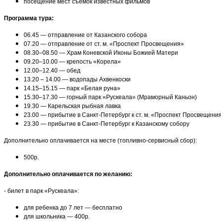
посещение мест съемок известных фильмов
Программа тура:
06.45 — отправление от Казанского собора
07.20 — отправление от ст. м. «Проспект Просвещения»
08.30–08.50 — Храм Коневской Иконы Божией Матери
09.20–10.00 — крепость «Корела»
12.00–12.40 — обед
13.20 – 14.00 — водопады Ахвенкоски
14.15–15.15 — парк «Белая руна»
15.30–17.30 — горный парк «Рускеала» (Мраморный Каньон)
19.30 — Карельская рыбная лавка
23.00 — прибытие в Санкт-Петербург к ст. м. «Проспект Просвещени
23.30 — прибытие в Санкт-Петербург к Казанскому собору
Дополнительно оплачивается на месте (топливно-сервисный сбор):
500р.
Дополнительно оплачивается по желанию:
- билет в парк «Рускеала»:
для ребенка до 7 лет — бесплатно
для школьника — 400р.