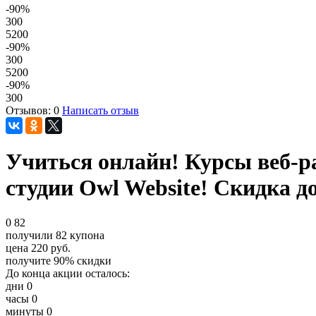
-90
%
300
5200
-90
%
300
5200
-90
%
300
Отзывов: 0
Написать отзыв
Учиться онлайн! Курсы веб-ра
студии Оwl Website! Скидка д
0
82
получили
82
купона
цена
220
руб.
получите
90%
скидки
До конца акции осталось:
дни
0
часы
0
минуты
0