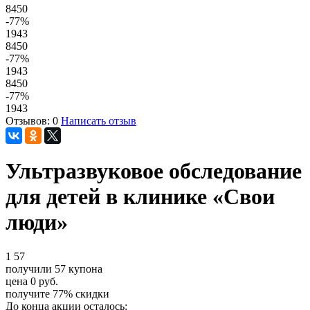
8450
-77
%
1943
8450
-77
%
1943
8450
-77
%
1943
Отзывов: 0
Написать отзыв
Ультразвуковое обследование
для детей в клинике «Свои
люди»
1
57
получили
57
купона
цена
0
руб.
получите
77%
скидки
До конца акции осталось: