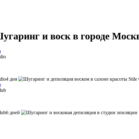
угаринг и воск в городе Моск
o
4 дня
b
6 дней