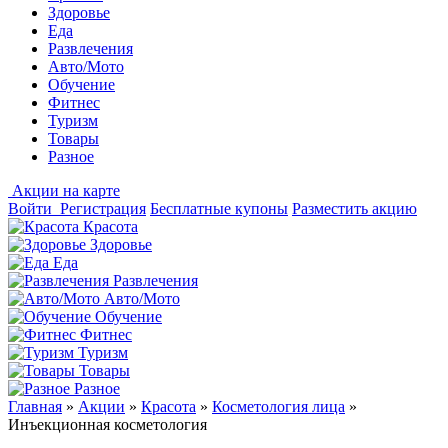
Здоровье
Еда
Развлечения
Авто/Мото
Обучение
Фитнес
Туризм
Товары
Разное
Акции на карте
Войти
Регистрация
Бесплатные купоны
Разместить акцию
Красота
Здоровье
Еда
Развлечения
Авто/Мото
Обучение
Фитнес
Туризм
Товары
Разное
Главная
»
Акции
»
Красота
»
Косметология лица
»
Инъекционная косметология