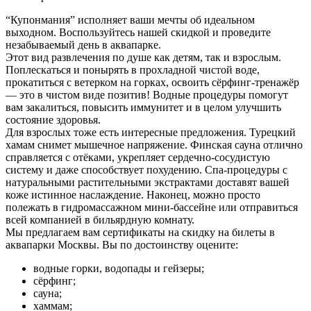
“Купонмания” исполняет ваши мечты об идеальном
выходном. Воспользуйтесь нашей скидкой и проведите
незабываемый день в аквапарке.
Этот вид развлечения по душе как детям, так и взрослым.
Поплескаться и понырять в прохладной чистой воде,
прокатиться с ветерком на горках, освоить сёрфинг-тренажёр
— это в чистом виде позитив! Водные процедуры помогут
вам закалиться, повысить иммунитет и в целом улучшить
состояние здоровья.
Для взрослых тоже есть интересные предложения. Турецкий
хамам снимет мышечное напряжение. Финская сауна отлично
справляется с отёками, укрепляет сердечно-сосудистую
систему и даже способствует похудению. Спа-процедуры с
натуральными растительными экстрактами доставят вашей
коже истинное наслаждение. Наконец, можно просто
полежать в гидромассажном мини-бассейне или отправиться
всей компанией в бильярдную комнату.
Мы предлагаем вам сертификаты на скидку на билеты в
аквапарки Москвы. Вы по достоинству оцените:
водные горки, водопады и гейзеры;
сёрфинг;
сауна;
хаммам;