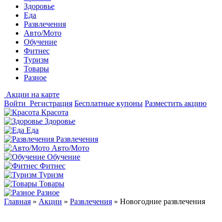
Здоровье
Еда
Развлечения
Авто/Мото
Обучение
Фитнес
Туризм
Товары
Разное
Акции на карте
Войти
Регистрация
Бесплатные купоны
Разместить акцию
Красота
Здоровье
Еда
Развлечения
Авто/Мото
Обучение
Фитнес
Туризм
Товары
Разное
Главная
»
Акции
»
Развлечения
»
Новогодние развлечения