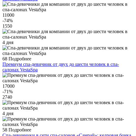
11000
-74
%
1550
4 дня
68
Подробнее
Премиум спа-девичник от двух до шести человек в спа-
салонах VestaSpa
17000
-71
%
2740
4 дня
58
Подробнее
Спа-девичники в сети спа-салонов «Самрай»: кедровая бочка,